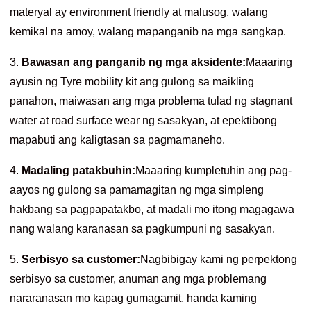
materyal ay environment friendly at malusog, walang
kemikal na amoy, walang mapanganib na mga sangkap.
3.
Bawasan ang panganib ng mga aksidente:
Maaaring
ayusin ng Tyre mobility kit ang gulong sa maikling
panahon, maiwasan ang mga problema tulad ng stagnant
water at road surface wear ng sasakyan, at epektibong
mapabuti ang kaligtasan sa pagmamaneho.
4.
Madaling patakbuhin:
Maaaring kumpletuhin ang pag-
aayos ng gulong sa pamamagitan ng mga simpleng
hakbang sa pagpapatakbo, at madali mo itong magagawa
nang walang karanasan sa pagkumpuni ng sasakyan.
5.
Serbisyo sa customer:
Nagbibigay kami ng perpektong
serbisyo sa customer, anuman ang mga problemang
nararanasan mo kapag gumagamit, handa kaming