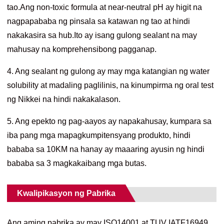
tao.Ang non-toxic formula at near-neutral pH ay higit na
nagpapababa ng pinsala sa katawan ng tao at hindi
nakakasira sa hub.Ito ay isang gulong sealant na may
mahusay na komprehensibong pagganap.
4. Ang sealant ng gulong ay may mga katangian ng water
solubility at madaling paglilinis, na kinumpirma ng oral test
ng Nikkei na hindi nakakalason.
5. Ang epekto ng pag-aayos ay napakahusay, kumpara sa
iba pang mga mapagkumpitensyang produkto, hindi
bababa sa 10KM na hanay ay maaaring ayusin ng hindi
bababa sa 3 magkakaibang mga butas.
Kwalipikasyon ng Pabrika
Ang aming pabrika ay may ISO14001 at TUV IATF16949