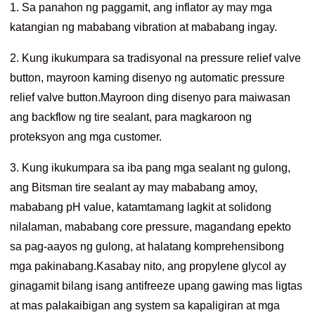
1. Sa panahon ng paggamit, ang inflator ay may mga
katangian ng mababang vibration at mababang ingay.
2. Kung ikukumpara sa tradisyonal na pressure relief valve
button, mayroon kaming disenyo ng automatic pressure
relief valve button.Mayroon ding disenyo para maiwasan
ang backflow ng tire sealant, para magkaroon ng
proteksyon ang mga customer.
3. Kung ikukumpara sa iba pang mga sealant ng gulong,
ang Bitsman tire sealant ay may mababang amoy,
mababang pH value, katamtamang lagkit at solidong
nilalaman, mababang core pressure, magandang epekto
sa pag-aayos ng gulong, at halatang komprehensibong
mga pakinabang.Kasabay nito, ang propylene glycol ay
ginagamit bilang isang antifreeze upang gawing mas ligtas
at mas palakaibigan ang system sa kapaligiran at mga