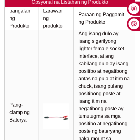
Opsyonal na Listahan ng Produkto
pangalan
Larawan
Paraan ng Paggamit
ng
ng
ng Produkto
Produkto
produkto
Ang isang dulo ay
isang sigarilyong
lighter female socket
interface, at ang
kabilang dulo ay isang
positibo at negatibong
antas na pula at itim na
chuck, isang pulang
positibong poste at
isang itim na
Pang-
negatibong poste ay
clamp ng
tumutugma sa mga
Baterya
positibo at negatibong
poste ng bateryang
naka-mount sa