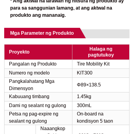
* Ang aktwal na larawan ng hitsura ng produkto ay
para sa sanggunian lamang, at ang aktwal na
produkto ang mananaig.
Mga Parameter ng Produkto
Halaga ng
Proyekto
pagtutukoy
Pangalan ng Produkto
Tire Mobility Kit
Numero ng modelo
KIT300
Pangkalahatang Mga
Φ89×138.5
Dimensyon
Kabuuang timbang
1.45kg
Dami ng sealant ng gulong
300mL
Petsa ng pag-expire ng
On-board na
sealant ng gulong
kondisyon 5 taon
Naaangkop