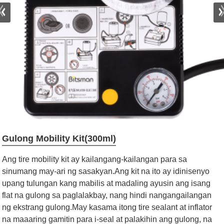
Gulong Mobility Kit(300ml)
Ang tire mobility kit ay kailangang-kailangan para sa
sinumang may-ari ng sasakyan.Ang kit na ito ay idinisenyo
upang tulungan kang mabilis at madaling ayusin ang isang
flat na gulong sa paglalakbay, nang hindi nangangailangan
ng ekstrang gulong.May kasama itong tire sealant at inflator
na maaaring gamitin para i-seal at palakihin ang gulong, na