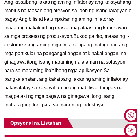
Ang kakaibang lakas ng aming inflator ay ang kakayahang
mabilis na taasan ang presyon sa loob ng isang lalagyan o
bagay.Ang bilis at katumpakan ng aming inflator ay
maaaring makatipid ng oras at mapataas ang kahusayan
sa mga proseso ng produksyon.Bukod pa rito, maaaring i-
customize ang aming mga inflator upang matugunan ang
mga partikular na pangangailangan at kinakailangan, na
ginagawa itong isang maraming nalalaman na solusyon
para sa maraming iba't ibang mga aplikasyon.Sa
pangkalahatan, ang kakaibang lakas ng aming inflator ay
nakasalalay sa kakayahan nitong mabilis at tumpak na
magpalaki ng mga bagay, na ginagawa itong isang
mahalagang tool para sa maraming industriya.
Opsyonal na Listahan