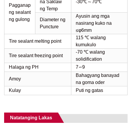
na Saklaw
-30℃～70℃
Pagganap
ng Temp
ng sealant
Ayusin ang mga
ng gulong
Diameter ng
nasirang kuko na
Puncture
≤φ6mm
115 ℃ walang
Tire sealant melting point
kumukulo
-70 ℃ walang
Tire sealant freezing point
solidification
Halaga ng PH
7∽9
Bahagyang banayad
Amoy
na goma oder
Kulay
Puti ng gatas
Natatanging Lakas