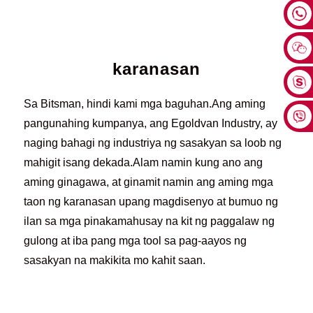
karanasan
Sa Bitsman, hindi kami mga baguhan.Ang aming
pangunahing kumpanya, ang Egoldvan Industry, ay
naging bahagi ng industriya ng sasakyan sa loob ng
mahigit isang dekada.Alam namin kung ano ang
aming ginagawa, at ginamit namin ang aming mga
taon ng karanasan upang magdisenyo at bumuo ng
ilan sa mga pinakamahusay na kit ng paggalaw ng
gulong at iba pang mga tool sa pag-aayos ng
sasakyan na makikita mo kahit saan.