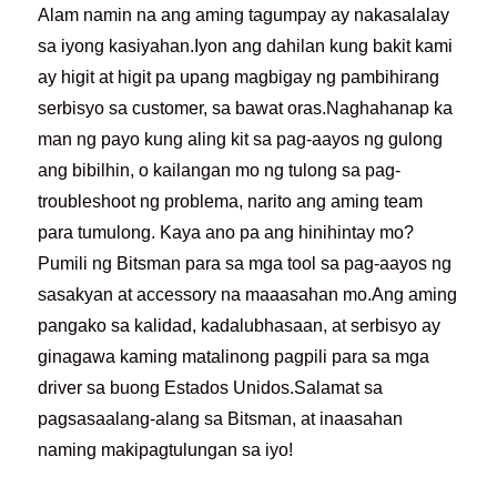
Alam namin na ang aming tagumpay ay nakasalalay
sa iyong kasiyahan.Iyon ang dahilan kung bakit kami
ay higit at higit pa upang magbigay ng pambihirang
serbisyo sa customer, sa bawat oras.Naghahanap ka
man ng payo kung aling kit sa pag-aayos ng gulong
ang bibilhin, o kailangan mo ng tulong sa pag-
troubleshoot ng problema, narito ang aming team
para tumulong. Kaya ano pa ang hinihintay mo?
Pumili ng Bitsman para sa mga tool sa pag-aayos ng
sasakyan at accessory na maaasahan mo.Ang aming
pangako sa kalidad, kadalubhasaan, at serbisyo ay
ginagawa kaming matalinong pagpili para sa mga
driver sa buong Estados Unidos.Salamat sa
pagsasaalang-alang sa Bitsman, at inaasahan
naming makipagtulungan sa iyo!