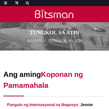
TUNGKOL SA ATIN
BAHAY
TUNGKOL SA ATIN
Ang aming
Koponan ng
Pamamahala
Pangulo ng Internasyonal na Negosyo:
Jennie