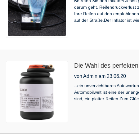
Betreten Sie den Inflator!Dieses 
darum geht, Reifendruckverlust 
Ihre Reifen auf den empfohlen
auf der Straße.Der Inflator ist w
Die Wahl des perfekten 
humorvoller Leitfaden
von Admin am 23.06.20
--ein unverzichtbares Autowartun
Automobilwelt ist eine der unang
sind, ein platter Reifen.Zum Glü