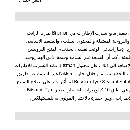
أبيض حليبي
بالمقارنة مع مانعات التسرب للإطارات الأخرى ، يتميز مانع تسرب الإطارات من Bitsman بمزايا الرائحة
 واللزوجة المعتدلة والمحتوى الصلب ، والضغط الأساسي
ح الإطارات.في الوقت نفسه ، يستخدم المنتج البروبيلين
للبيئة ، كما أن الصيغة غير السامة وقيمة الأس الهيدروجيني
شبه المحايدة تقلل من ضررها لجسم الإنسان.بالإضافة إلى ذلك ، فإن محلول Bitsman مانع التسرب للإطارات
قابل للذوبان في الماء وسهل التنظيف ، والذي تم التحقق منه من خلال تجارب Nikkei غير السامة عن طريق
الفم.بالمقارنة مع المنتجات المنافسة ، فإن Bitsman Tyre Sealant Solution له تأثير جيد على إصلاح النسيج
الطلائي ، ويتم إصلاح 3 ثقوب مختلفة على الأقل في نطاق 10 كيلومترات.باختصار ، يعتبر Bitsman Tyre