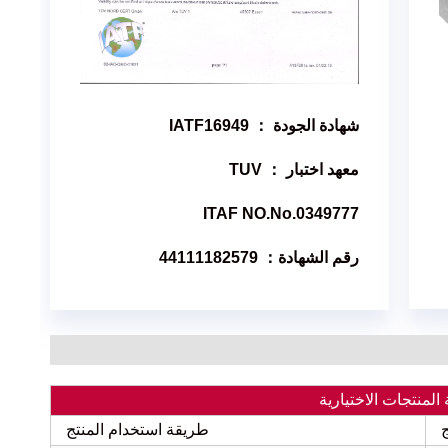
شهادة الجودة ： IATF16949
معهد اختبار ： TUV
ITAF NO.No.0349777
رقم الشهادة： 44111182579
 المنتجات الاختيارية
طريقة استخدام المنتج