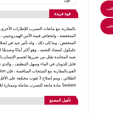
لون
ايب
قوة فريدة
فايبر
المنخفضة ، وانخفاض قيمة الأس الهيدروجيني ،
المنخفض ، وما إلى ذلك ، وله تأثير جيد في إصلا
جليكول كمضاد للتجمد ، وهو أكثر أمانًا وصديقًا 
Sealant مادة مانعة للتسرب شاملة وممتازة للإطارات ، وهي جديرة بالاختيار الموثوق به للمستهلكين.
تأهيل المصنع