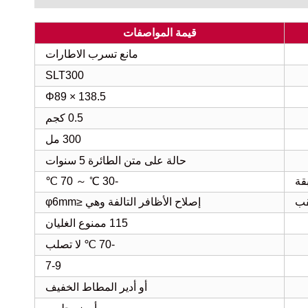
قيمة المواصفات
مانع تسرب الاطارات
SLT300
Φ89 × 138.5
0.5 كجم
300 مل
حالة على متن الطائرة 5 سنوات
قة
-30 ℃ ～ 70 ℃
قب
إصلاح الأظافر التالفة وهي ≤φ6mm
115 ممنوع الغليان
-70 ℃ لا تصلب
7-9
أو أدير المطاط الخفيف