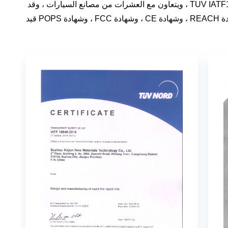
مصنعنا حاصل على شهادة ISO14001 و TUV IATF16949 ، ويتعاون مع العشرات من مصانع السيارات ، وقد
اجتازت المنتجات اختبار ELV غير السام ، وشهادة REACH ، وشهادة CE ، وشهادة FCC ، وشهادة POPS قيد