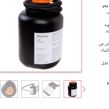
وهو
.
ية
ة.
بان في
لماء.
قابل
ع