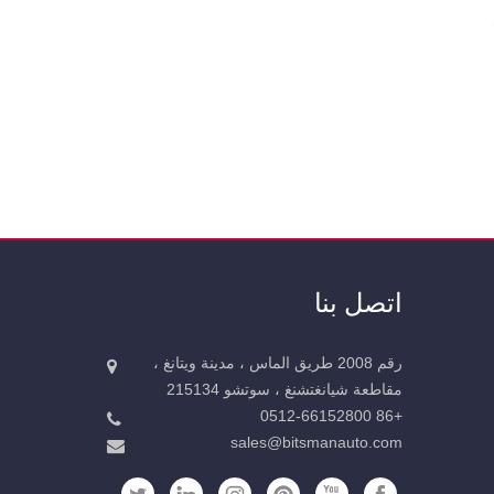
اتصل بنا
رقم 2008 طريق الماس ، مدينة ويتانغ ،
مقاطعة شيانغتشنغ ، سوتشو 215134
+86 0512-66152800
sales@bitsmanauto.com